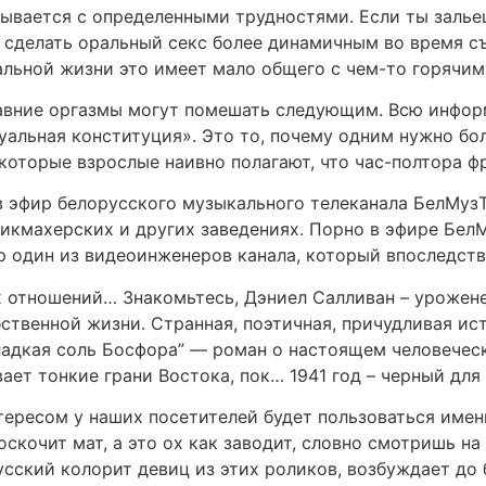
мывается с определенными трудностями. Если ты зальеш
б сделать оральный секс более динамичным во время съ
альной жизни это имеет мало общего с чем-то горячим
авние оргазмы могут помешать следующим. Всю информ
уальная конституция». Это то, почему одним нужно бо
екоторые взрослые наивно полагают, что час-полтора 
 эфир белорусского музыкального телеканала БелМузТВ
рикмахерских и других заведениях. Порно в эфире Бе
р один из видеоинженеров канала, который впоследств
 отношений… Знакомьтесь, Дэниел Салливан – урожен
ственной жизни. Странная, поэтичная, причудливая ис
Сладкая соль Босфора” — роман о настоящем человеческ
ает тонкие грани Востока, пок… 1941 год – черный для
ересом у наших посетителей будет пользоваться именн
роскочит мат, а это ох как заводит, словно смотришь н
усский колорит девиц из этих роликов, возбуждает до 