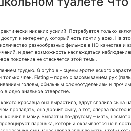
школьном туалете Что 
практически никаких усилий. Потребуется только вклю
доступ к интернету, который есть почти у всех. На эт
оличество разнообразных фильмов в HD качестве и вс
ичений, и дает возможность наслаждаться наблюдением
новое поколение не стесняется этой темы.
млением грудью. Gloryhole – сцены эротического характ
только член. Fisting – порно с засовыванием рук (паль
иванием головы, обильным слюноотделением и прочими
 в одно анальное отверстие.
 какого красавца она вырастила, вдруг спалила сына 
чем пропадать, она дрочит сыну, а тот, сперва постес
он кончил в маму. Бывает и по-другому – мать, несмотр
 провоцирует паренька, который оказывается не в сост
взрослевший сын изнасиловал спящую мать, чтобы хоть