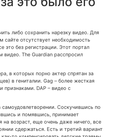
за это было его
чить либо сохранить нарезку видео. Для
ом сайте отсутствует необходимость
е это без регистрации. Этот портал
 видео. The Guardian расспросил
ера, в которых порно актер спрятан за
цев) в гениталии. Gag – более жесткая
 признаками. DAP – видео с
на самоудовлетворении. Соскучившись по
нявшись и помявшись, принимает
я на возраст, еще очень даже ничего, все
оянии сдержаться. Есть и третий вариант
 как-то компенсировать детские травмы.