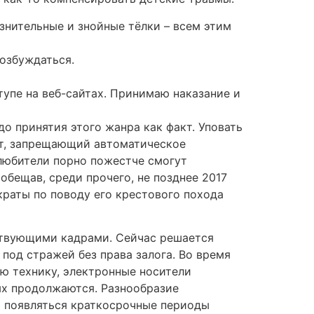
знительные и знойные тёлки – всем этим
возбуждаться.
упе на веб-сайтах. Принимаю наказание и
о принятия этого жанра как факт. Уповать
нт, запрещающий автоматическое
 любители порно пожестче смогут
обещав, среди прочего, не позднее 2017
краты по поводу его крестового похода
тствующими кадрами. Сейчас решается
под стражей без права залога. Во время
ю технику, электронные носители
ых продолжаются. Разнообразие
т появляться краткосрочные периоды