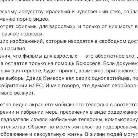
скому искусству, красивый и чувственный секс, собла
манию порно видео.
отрят «фильмы для взрослых», и только от них могут 
ь разные подходы.
х изображений, которые находятся в свободном дост
о насилия.
ния, что фильмы для взрослых — это абсолютное зло, д
ва остается только на помощь Брюсселя. Если докуме
сам в интернете, будет принят, возможно, британские
ие выборы Дэвид Кэмерон вел своих однопартийцев, по
обритании из ЕС. Иначе говоря, что думают евробюро
 мало волнует.
четко видно экран его мобильного телефона с соотве
рении и избрании меры пресечения в виде содержания 
ледователи изъяли мобильные телефоны, компьютерну
ательства. Обыски по месту жительства подозреваем
оображение и сексуальную жизнь. В жизни людей могу