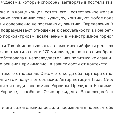
 чудесами, которые способны вытворять в постели эти
екс и, в конце концов, хотеть его – естественное жела
щие позитивную секс-культуру, критикуют любое пода
 и совершенно не постыдному занятию. Определения “по
ы подразумевают отношение к сексуальности в конкретн
но порноактрисам, вовлеченным в мейнстримное порно
и Tumblr использовать автоматический фильтр для зап
чно отметила почти 170 миллиардов постов с изображе
обствовала и непоследовательная политика компании
е решения принимались в зависимости от контекста.
такого отношения. Секс – это когда оба партнера относ
онтактом получают согласие. Автор петиции Тарас Си
пцию и вредит экономике Украины. Президент Владими
 Украине, – сообщает Офис президента. Владелец веб-с
а и его сожительница решили производить порно, чтобы