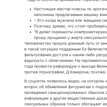
Настоящие мастер-классы по эротиче
наполнены предлагаемые вашему вни
– Это когда мужчина или женщина см
Поэтому, думаю, что стоит пробоват
“Я делал скриншоты компрометирующи
прошу прощения у жертв сексуальног
Человечество прошло длинный путь от мне
в такой ситуации подданным Ее Величест
фильтрование доступа к каким-либо ресур
вздохнуть с облегчением. На парламентск
года провести референдум о выходе Велик
против порнографии, Д.Кэмерона, похоже,
В соцсетях появилось видео, на котором 
вопрос об объявлении фигурантам о подоз
проведения санкционированных обысков с
информации и другие вещественные доказ
сексуальных образов только обогащает в