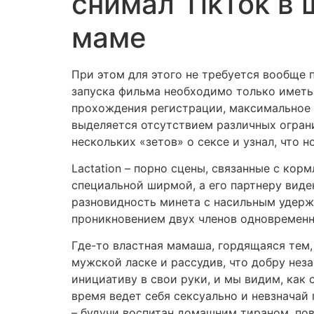
снимал TikTok в 
маме
При этом для этого не требуется вообще 
запуска фильма необходимо только иметь 
прохождения регистрации, максимальное к
выделяется отсутствием различных огран
нескольких «зетов» о сексе и узнал, что 
Lactation – порно сцены, связанные с кор
специальной ширмой, а его партнеру виден 
разновидность минета с насильным удерж
проникновением двух членов одновременно
Где-то властная мамаша, гордящаяся тем,
мужской ласке и рассудив, что добру неза
инициативу в свои руки, и мы видим, как 
время ведет себя сексуально и невзначай
– будучи воспитан домашним тираном, по