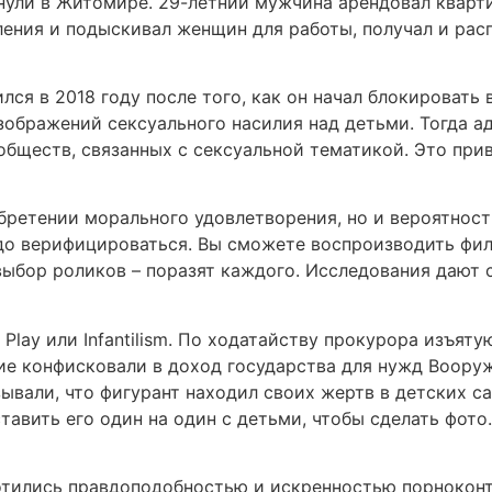
нули в Житомире. 29-летний мужчина арендовал кварт
ления и подыскивал женщин для работы, получал и ра
ся в 2018 году после того, как он начал блокировать 
зображений сексуального насилия над детьми. Тогда а
обществ, связанных с сексуальной тематикой. Это при
бретении морального удовлетворения, но и вероятност
до верифицироваться. Вы сможете воспроизводить фи
выбор роликов – поразят каждого. Исследования дают 
Play или Infantilism. По ходатайству прокурора изъя
е конфисковали в доход государства для нужд Вооруж
ывали, что фигурант находил своих жертв в детских са
авить его один на один с детьми, чтобы сделать фото.
тились правдоподобностью и искренностью порноконте