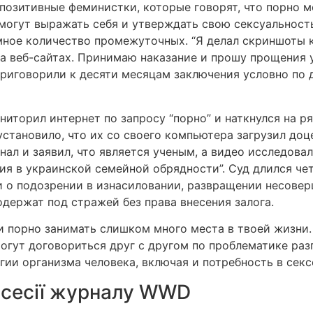
-позитивные феминистки, которые говорят, что порно 
огут выражать себя и утверждать свою сексуальность.
мное количество промежуточных. “Я делал скриншоты
а веб-сайтах. Принимаю наказание и прошу прощения у
риговорили к десяти месяцам заключения условно по 
ниторил интернет по запросу “порно” и наткнулся на р
становило, что их со своего компьютера загрузил доц
нал и заявил, что является ученым, а видео исследова
я в украинской семейной обрядности”. Суд длился четы
о подозрении в изнасиловании, развращении несоверш
одержат под стражей без права внесения залога.
и порно занимать слишком много места в твоей жизни. 
могут договориться друг с другом по проблематике раз
ии организма человека, включая и потребность в секс
осесії журналу WWD