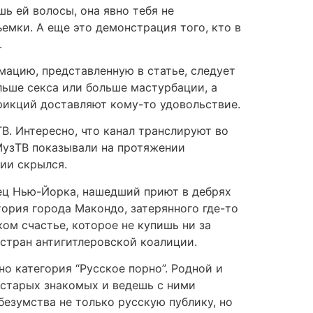
ь ей волосы, она явно тебя не
емки. А еще это демонстрация того, кто в
.
ацию, представленную в статье, следует
льше секса или больше мастурбации, а
фрикций доставляют кому-то удовольствие.
. Интересно, что канал транслируют во
лМузТВ показывали на протяжении
ии скрылся.
ец Нью-Йорка, нашедший приют в дебрях
тория города Макондо, затерянного где-то
ом счастье, которое не купишь ни за
 стран антигитлеровской коалиции.
о категория “Русское порно”. Родной и
а старых знакомых и ведешь с ними
безумства не только русскую публику, но