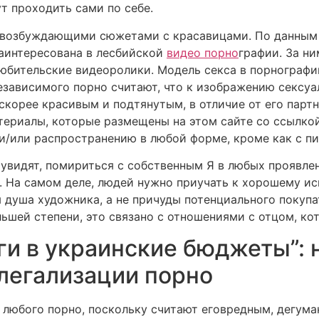
т проходить сами по себе.
ам возбуждающими сюжетами с красавицами. По данным
аинтересована в лесбийской
видео порно
графии. За ни
юбительские видеоролики. Модель секса в порнографии
езависимого порно считают, что к изображению сексуа
 скорее красивым и подтянутым, в отличие от его парт
териалы, которые размещены на этом сайте со ссылкой 
/или распространению в любой форме, кроме как с пи
увидят, помириться с собственным Я в любых проявле
. На самом деле, людей нужно приучать к хорошему иск
 душа художника, а не причуды потенциального покуп
льшей степени, это связано с отношениями с отцом, ко
ги в украинские бюджеты”: 
 легализации порно
 любого порно, поскольку считают еговредным, дег