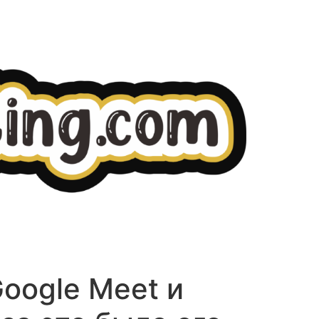
Gооglе Мееt и