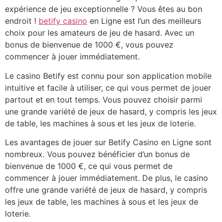
expérience de jeu exceptionnelle ? Vous êtes au bon
endroit !
betify casino
en Ligne est l’un des meilleurs
choix pour les amateurs de jeu de hasard. Avec un
bonus de bienvenue de 1000 €, vous pouvez
commencer à jouer immédiatement.
Le casino Betify est connu pour son application mobile
intuitive et facile à utiliser, ce qui vous permet de jouer
partout et en tout temps. Vous pouvez choisir parmi
une grande variété de jeux de hasard, y compris les jeux
de table, les machines à sous et les jeux de loterie.
Les avantages de jouer sur Betify Casino en Ligne sont
nombreux. Vous pouvez bénéficier d’un bonus de
bienvenue de 1000 €, ce qui vous permet de
commencer à jouer immédiatement. De plus, le casino
offre une grande variété de jeux de hasard, y compris
les jeux de table, les machines à sous et les jeux de
loterie.