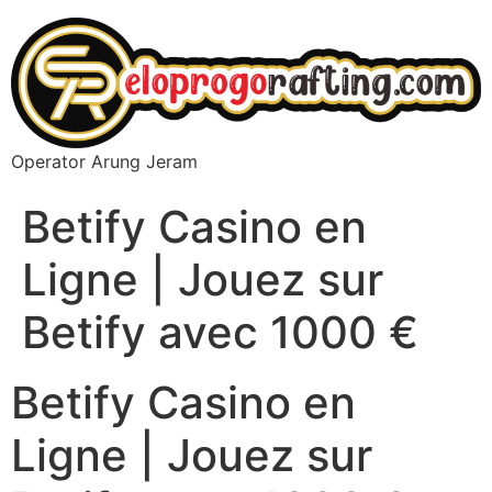
Operator Arung Jeram
Betify Casino en
Ligne | Jouez sur
Betify avec 1000 €
Betify Casino en
Ligne | Jouez sur