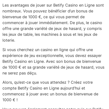
Les avantages de jouer sur Betify Casino en Ligne sont
nombreux. Vous pouvez bénéficier d’un bonus de
bienvenue de 1000 €, ce qui vous permet de
commencer à jouer immédiatement. De plus, le casino
offre une grande variété de jeux de hasard, y compris
les jeux de table, les machines à sous et les jeux de
loterie.
Si vous cherchez un casino en ligne qui offre une
expérience de jeu exceptionnelle, vous devez essayer
Betify Casino en Ligne. Avec son bonus de bienvenue
de 1000 € et sa grande variété de jeux de hasard, vous
ne serez pas déçu.
Alors, qu’est-ce que vous attendez ? Créez votre
compte Betify Casino en Ligne aujourd’hui et
commencez à jouer avec un bonus de bienvenue de
1000 € !