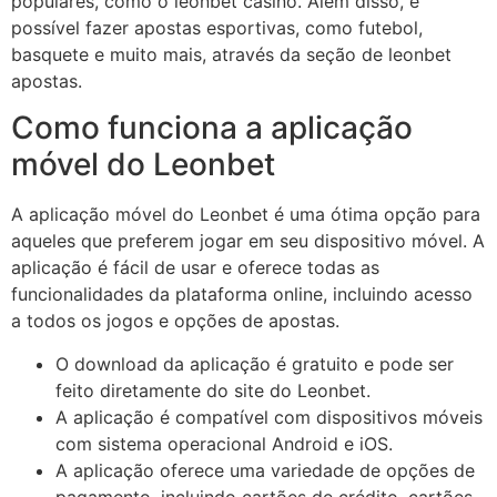
populares, como o leonbet casino. Além disso, é
possível fazer apostas esportivas, como futebol,
basquete e muito mais, através da seção de leonbet
apostas.
Como funciona a aplicação
móvel do Leonbet
A aplicação móvel do Leonbet é uma ótima opção para
aqueles que preferem jogar em seu dispositivo móvel. A
aplicação é fácil de usar e oferece todas as
funcionalidades da plataforma online, incluindo acesso
a todos os jogos e opções de apostas.
O download da aplicação é gratuito e pode ser
feito diretamente do site do Leonbet.
A aplicação é compatível com dispositivos móveis
com sistema operacional Android e iOS.
A aplicação oferece uma variedade de opções de
pagamento, incluindo cartões de crédito, cartões