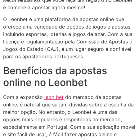
e comece a apostar agora mesmo!
O Leonbet é uma plataforma de apostas online que
oferece uma variedade de opções de jogos e apostas,
incluindo esportes, loterias e jogos de azar. Com a sua
licença e regulamentação pela Comissão de Apostas e
Jogos do Estado (CAJ), é um lugar seguro e confiável
para os apostadores portugueses.
Benefícios da apostas
online no Leonbet
Com a expansão
leon bet
do mercado de apostas
online, é natural que surjam dúvidas sobre a escolha da
melhor opção. No entanto, o Leonbet é uma das
opções mais populares e respeitadas no mercado,
especialmente em Portugal. Com a sua aplicação móvel
e site fácil de usar, é fácil fazer apostas online e