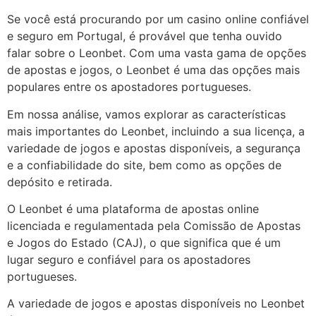
Se você está procurando por um casino online confiável
e seguro em Portugal, é provável que tenha ouvido
falar sobre o Leonbet. Com uma vasta gama de opções
de apostas e jogos, o Leonbet é uma das opções mais
populares entre os apostadores portugueses.
Em nossa análise, vamos explorar as características
mais importantes do Leonbet, incluindo a sua licença, a
variedade de jogos e apostas disponíveis, a segurança
e a confiabilidade do site, bem como as opções de
depósito e retirada.
O Leonbet é uma plataforma de apostas online
licenciada e regulamentada pela Comissão de Apostas
e Jogos do Estado (CAJ), o que significa que é um
lugar seguro e confiável para os apostadores
portugueses.
A variedade de jogos e apostas disponíveis no Leonbet