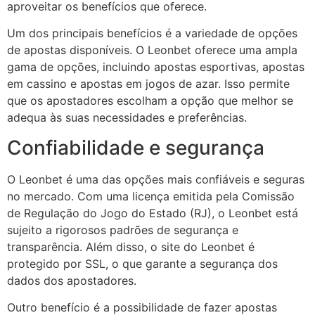
aproveitar os benefícios que oferece.
Um dos principais benefícios é a variedade de opções
de apostas disponíveis. O Leonbet oferece uma ampla
gama de opções, incluindo apostas esportivas, apostas
em cassino e apostas em jogos de azar. Isso permite
que os apostadores escolham a opção que melhor se
adequa às suas necessidades e preferências.
Confiabilidade e segurança
O Leonbet é uma das opções mais confiáveis e seguras
no mercado. Com uma licença emitida pela Comissão
de Regulação do Jogo do Estado (RJ), o Leonbet está
sujeito a rigorosos padrões de segurança e
transparência. Além disso, o site do Leonbet é
protegido por SSL, o que garante a segurança dos
dados dos apostadores.
Outro benefício é a possibilidade de fazer apostas