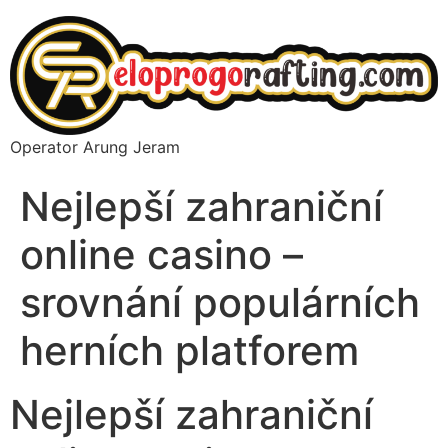
Operator Arung Jeram
Nejlepší zahraniční
online casino –
srovnání populárních
herních platforem
Nejlepší zahraniční