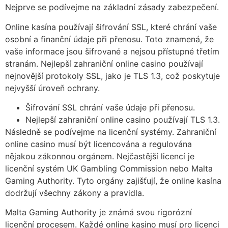
Nejprve se podívejme na základní zásady zabezpečení.
Online kasína používají šifrování SSL, které chrání vaše
osobní a finanční údaje při přenosu. Toto znamená, že
vaše informace jsou šifrované a nejsou přístupné třetím
stranám. Nejlepší zahraniční online casino používají
nejnovější protokoly SSL, jako je TLS 1.3, což poskytuje
nejvyšší úroveň ochrany.
Šifrování SSL chrání vaše údaje při přenosu.
Nejlepší zahraniční online casino používají TLS 1.3.
Následně se podívejme na licenční systémy. Zahraniční
online casino musí být licencována a regulována
nějakou zákonnou orgánem. Nejčastější licencí je
licenční systém UK Gambling Commission nebo Malta
Gaming Authority. Tyto orgány zajišťují, že online kasína
dodržují všechny zákony a pravidla.
Malta Gaming Authority je známá svou rigorózní
licenční procesem. Každé online kasino musí pro licenci