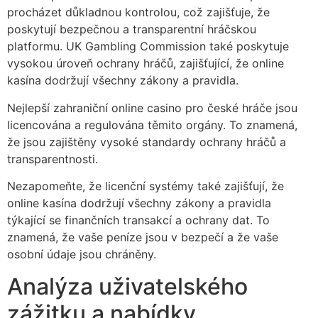
procházet důkladnou kontrolou, což zajišťuje, že
poskytují bezpečnou a transparentní hráčskou
platformu. UK Gambling Commission také poskytuje
vysokou úroveň ochrany hráčů, zajišťující, že online
kasína dodržují všechny zákony a pravidla.
Nejlepší zahraniční online casino pro české hráče jsou
licencována a regulována těmito orgány. To znamená,
že jsou zajištěny vysoké standardy ochrany hráčů a
transparentnosti.
Nezapomeňte, že licenční systémy také zajišťují, že
online kasína dodržují všechny zákony a pravidla
týkající se finančních transakcí a ochrany dat. To
znamená, že vaše peníze jsou v bezpečí a že vaše
osobní údaje jsou chráněny.
Analýza uživatelského
zážitku a nabídky